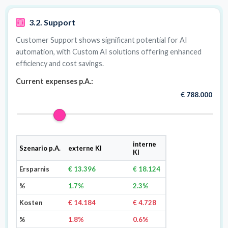
3.2. Support
Customer Support shows significant potential for AI
automation, with Custom AI solutions offering enhanced
efficiency and cost savings.
Current expenses p.A.:
€ 788.000
interne
Szenario p.A.
externe KI
KI
Ersparnis
€ 13.396
€ 18.124
%
1.7%
2.3%
Kosten
€ 14.184
€ 4.728
%
1.8%
0.6%