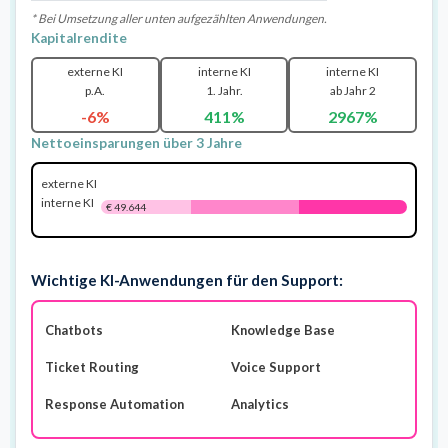
* Bei Umsetzung aller unten aufgezählten Anwendungen.
Kapitalrendite
externe KI
interne KI
interne KI
p.A.
1. Jahr.
ab Jahr 2
-6%
411%
2967%
Nettoeinsparungen über 3 Jahre
externe KI
€ -2.364
interne KI
€ 49.644
Wichtige KI-Anwendungen für den Support:
Chatbots
Knowledge Base
Ticket Routing
Voice Support
Response Automation
Analytics